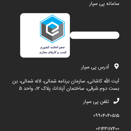
سامانه پی سپار
آدرس پی سپار
آيت الله کاشاني، سازمان برنامه شمالي، لاله شمالي، بن
بست دوم شرقي، ساختمان آپادانا، پلاک 12، واحد 5
تلفن پی سپار
09904040515
02144117400