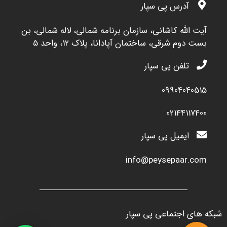
آدرس پی سپار
آيت الله کاشاني، سازمان برنامه شمالي، لاله شمالي، بن
بست دوم شرقي، ساختمان آپادانا، پلاک 12، واحد 5
تلفن پی سپار
09904040515
02144117400
ایمیل پی سپار
info@peysepaar.com
شبکه های اجتماعی پی سپار