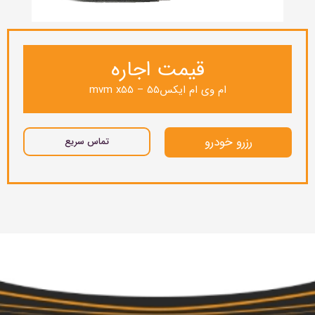
قیمت اجاره
ام وی ام ایکس55 – mvm x55
رزرو خودرو
تماس سریع