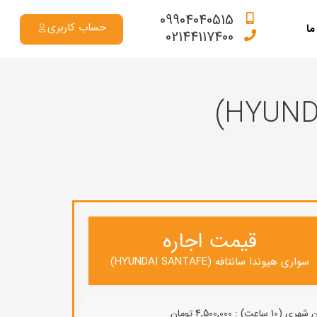
09904040515
حساب کاربری
ما
02144117400
قیمت اجاره
سواری هيوندا سانتافه (HYUNDAI SANTAFE)
10 ساعت) : 4,500,000 تومان