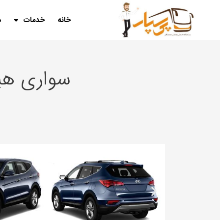
خانه
خدمات
د
سواری هيوندا سا