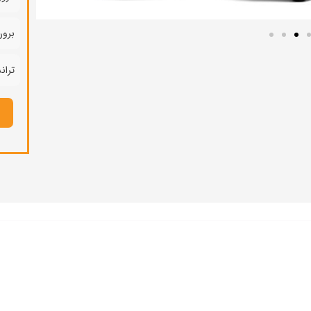
برون ش
ترانسف