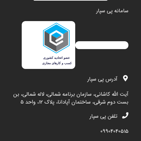
سامانه پی سپار
آدرس پی سپار
آيت الله کاشاني، سازمان برنامه شمالي، لاله شمالي، بن
بست دوم شرقي، ساختمان آپادانا، پلاک 12، واحد 5
تلفن پی سپار
09904040515