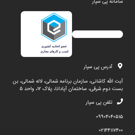
سامانه پی سپار
آدرس پی سپار
آيت الله کاشاني، سازمان برنامه شمالي، لاله شمالي، بن
بست دوم شرقي، ساختمان آپادانا، پلاک 12، واحد 5
تلفن پی سپار
09904040515
02144117400