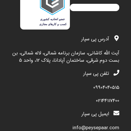
آدرس پی سپار
آيت الله کاشاني، سازمان برنامه شمالي، لاله شمالي، بن
بست دوم شرقي، ساختمان آپادانا، پلاک 12، واحد 5
تلفن پی سپار
09904040515
02144117400
ایمیل پی سپار
info@peysepaar.com