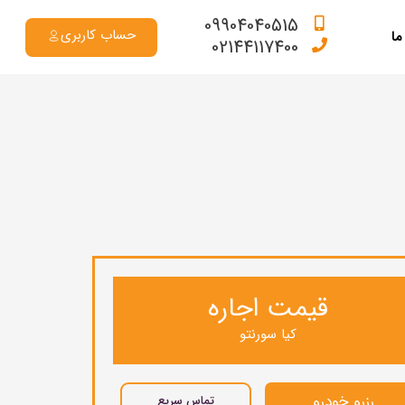
09904040515
حساب کاربری
ما
02144117400
قیمت اجاره
کیا سورنتو
رزرو خودرو
تماس سریع