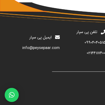
تلفن پی سپار
ایمیل پی سپار
0990404051
info@peysepaar.com
0214411740