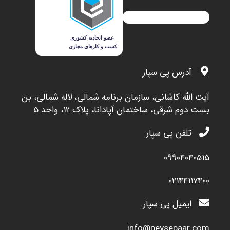
آدرس پی سپار
آيت الله کاشاني، سازمان برنامه شمالي، لاله شمالي، بن
بست دوم شرقي، ساختمان آپادانا، پلاک 12، واحد 5
تلفن پی سپار
09904040515
02144117400
ایمیل پی سپار
info@peysepaar.com